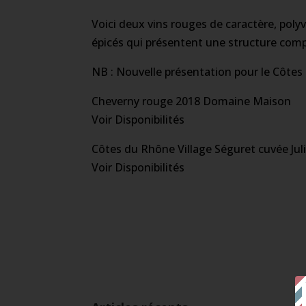
Voici deux vins rouges de caractère, polyval
épicés qui présentent une structure com
NB : Nouvelle présentation pour le Côte
Cheverny rouge 2018 Domaine Maison
Voir Disponibilités
Côtes du Rhône Village Séguret cuvée Jul
Voir Disponibilités