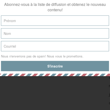
Catégories
Abonnez-vous à la liste de diffusion et obtenez le nouveau
Historique des Articles
(36)
contenu!
Recettes
(2)
Revue de Presse
(173)
Nous n'enverrons pas de spam! Nous vous le promettons.