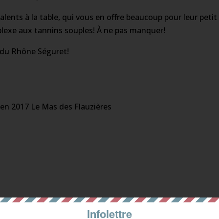
ents à la table, qui vous en offre beaucoup pour leur petit pri
plexe aux tannins souples! À ne pas manquer!
s du Rhône Séguret!
ien 2017 Le Mas des Flauzières
Infolettre