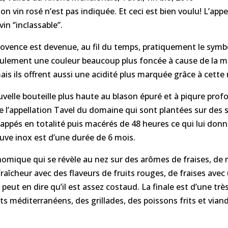
on vin rosé n’est pas indiquée. Et ceci est bien voulu! L’app
n ‘’inclassable’’.
rovence est devenue, au fil du temps, pratiquement le symbol
s seulement une couleur beaucoup plus foncée à cause de la
ais ils offrent aussi une acidité plus marquée grâce à cett
velle bouteille plus haute au blason épuré et à piqure pro
e l’appellation Tavel du domaine qui sont plantées sur des s
appés en totalité puis macérés de 48 heures ce qui lui donn
cuve inox est d’une durée de 6 mois.
onomique qui se révèle au nez sur des arômes de fraises, de m
 fraîcheur avec des flaveurs de fruits rouges, de fraises av
peut en dire qu’il est assez costaud. La finale est d’une très
 méditerranéens, des grillades, des poissons frits et vian